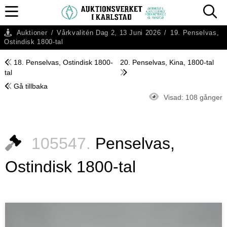
Auktioner
/
Vårkvalitén Dag 2, 13 Juni 2026
/
19. Penselvas,
Ostindisk 1800-tal
18. Penselvas, Ostindisk 1800-
20. Penselvas, Kina, 1800-tal
tal
Gå tillbaka
Visad:
108 gånger
105547.
Penselvas,
Ostindisk 1800-tal