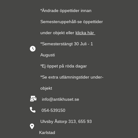
*Ändrade öppettider innan
Semesteruppehåll-se öppettider
under objekt eller
klicka här
*Semesterstängt 30 Juli - 1
Augusti
*Ej öppet på röda dagar
*Se extra utlämningstider under-
objekt
info@antikhuset.se
054-539150
Ulvsby Åstorp 313, 655 93
Karlstad