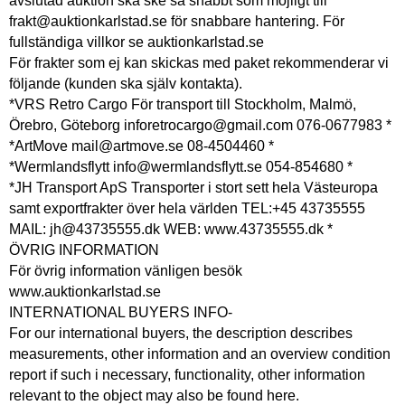
avslutad auktion ska ske så snabbt som möjligt till
frakt@auktionkarlstad.se för snabbare hantering. För
fullständiga villkor se auktionkarlstad.se
För frakter som ej kan skickas med paket rekommenderar vi
följande (kunden ska själv kontakta).
*VRS Retro Cargo För transport till Stockholm, Malmö,
Örebro, Göteborg inforetrocargo@gmail.com 076-0677983 *
*ArtMove mail@artmove.se 08-4504460 *
*Wermlandsflytt info@wermlandsflytt.se 054-854680 *
*JH Transport ApS Transporter i stort sett hela Västeuropa
samt exportfrakter över hela världen TEL:+45 43735555
MAIL: jh@43735555.dk WEB: www.43735555.dk *
ÖVRIG INFORMATION
För övrig information vänligen besök
www.auktionkarlstad.se
INTERNATIONAL BUYERS INFO-
For our international buyers, the description describes
measurements, other information and an overview condition
report if such i necessary, functionality, other information
relevant to the object may also be found here.