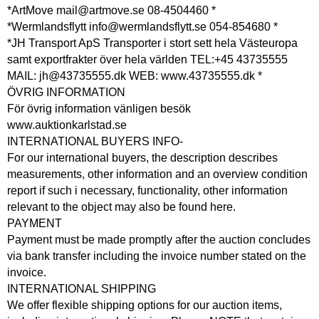
*ArtMove mail@artmove.se 08-4504460 *
*Wermlandsflytt info@wermlandsflytt.se 054-854680 *
*JH Transport ApS Transporter i stort sett hela Västeuropa
samt exportfrakter över hela världen TEL:+45 43735555
MAIL: jh@43735555.dk WEB: www.43735555.dk *
ÖVRIG INFORMATION
För övrig information vänligen besök
www.auktionkarlstad.se
INTERNATIONAL BUYERS INFO-
For our international buyers, the description describes
measurements, other information and an overview condition
report if such i necessary, functionality, other information
relevant to the object may also be found here.
PAYMENT
Payment must be made promptly after the auction concludes
via bank transfer including the invoice number stated on the
invoice.
INTERNATIONAL SHIPPING
We offer flexible shipping options for our auction items,