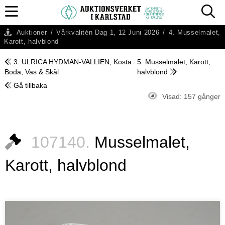
Auktioner
/
Vårkvalitén Dag 1, 12 Juni 2026
/
4. Musselmalet,
Karott, halvblond
3. ULRICA HYDMAN-VALLIEN, Kosta
5. Musselmalet, Karott,
Boda, Vas & Skål
halvblond
Gå tillbaka
Visad:
157 gånger
107140.
Musselmalet,
Karott, halvblond