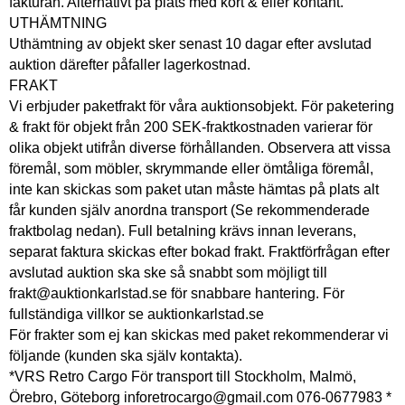
fakturan. Alternativt på plats med kort & eller kontant.
UTHÄMTNING
Uthämtning av objekt sker senast 10 dagar efter avslutad
auktion därefter påfaller lagerkostnad.
FRAKT
Vi erbjuder paketfrakt för våra auktionsobjekt. För paketering
& frakt för objekt från 200 SEK-fraktkostnaden varierar för
olika objekt utifrån diverse förhållanden. Observera att vissa
föremål, som möbler, skrymmande eller ömtåliga föremål,
inte kan skickas som paket utan måste hämtas på plats alt
får kunden själv anordna transport (Se rekommenderade
fraktbolag nedan). Full betalning krävs innan leverans,
separat faktura skickas efter bokad frakt. Fraktförfrågan efter
avslutad auktion ska ske så snabbt som möjligt till
frakt@auktionkarlstad.se för snabbare hantering. För
fullständiga villkor se auktionkarlstad.se
För frakter som ej kan skickas med paket rekommenderar vi
följande (kunden ska själv kontakta).
*VRS Retro Cargo För transport till Stockholm, Malmö,
Örebro, Göteborg inforetrocargo@gmail.com 076-0677983 *