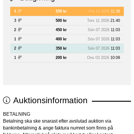
4
550 kr
Fre 12 2026
11:38
3
500 kr
Tors 11 2026
21:40
2
450 kr
Sön 07 2026
11:03
1
400 kr
Sön 07 2026
11:03
2
350 kr
Sön 07 2026
11:03
1
200 kr
Ons 03 2026
10:09
Auktionsinformation
BETALNING
Betalning ska ske snarast efter avslutad auktion via
bankinbetalning & ange faktura numret som finns på