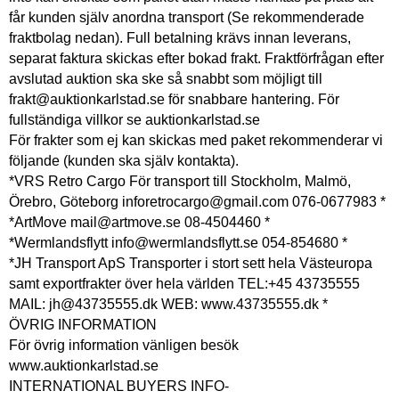
får kunden själv anordna transport (Se rekommenderade
fraktbolag nedan). Full betalning krävs innan leverans,
separat faktura skickas efter bokad frakt. Fraktförfrågan efter
avslutad auktion ska ske så snabbt som möjligt till
frakt@auktionkarlstad.se för snabbare hantering. För
fullständiga villkor se auktionkarlstad.se
För frakter som ej kan skickas med paket rekommenderar vi
följande (kunden ska själv kontakta).
*VRS Retro Cargo För transport till Stockholm, Malmö,
Örebro, Göteborg inforetrocargo@gmail.com 076-0677983 *
*ArtMove mail@artmove.se 08-4504460 *
*Wermlandsflytt info@wermlandsflytt.se 054-854680 *
*JH Transport ApS Transporter i stort sett hela Västeuropa
samt exportfrakter över hela världen TEL:+45 43735555
MAIL: jh@43735555.dk WEB: www.43735555.dk *
ÖVRIG INFORMATION
För övrig information vänligen besök
www.auktionkarlstad.se
INTERNATIONAL BUYERS INFO-