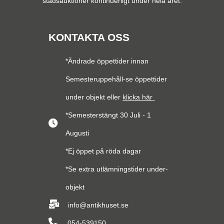
stadsauktioner kontinuerligt under hela året.
KONTAKTA OSS
*Ändrade öppettider innan
Semesteruppehåll-se öppettider
under objekt eller
klicka här
*Semesterstängt 30 Juli - 1
Augusti
*Ej öppet på röda dagar
*Se extra utlämningstider under-
objekt
info@antikhuset.se
054-539150