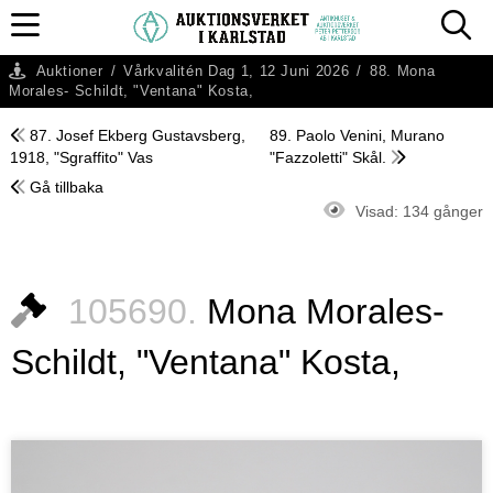
Auktioner
/
Vårkvalitén Dag 1, 12 Juni 2026
/
88. Mona
Morales- Schildt, "Ventana" Kosta,
87. Josef Ekberg Gustavsberg,
89. Paolo Venini, Murano
1918, "Sgraffito" Vas
"Fazzoletti" Skål.
Gå tillbaka
Visad:
134 gånger
105690.
Mona Morales-
Schildt, "Ventana" Kosta,