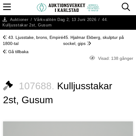
Auktioner
/
Vårkvalitén Dag 2, 13 Juni 2026
/
44.
Kulljusstakar 2st, Gusum
43. Ljusstake, brons, Empiré
45. Hjalmar Ekberg, skulptur på
1800-tal
sockel, gips
Gå tillbaka
Visad:
138 gånger
107688.
Kulljusstakar
2st, Gusum