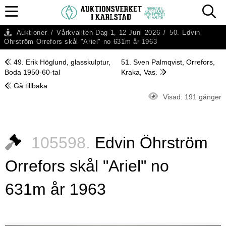
Auktioner
/
Vårkvalitén Dag 1, 12 Juni 2026
/
50. Edvin
Öhrström Orrefors skål "Ariel" no 631m år 1963
49. Erik Höglund, glasskulptur,
51. Sven Palmqvist, Orrefors,
Boda 1950-60-tal
Kraka, Vas.
Gå tillbaka
Visad:
191 gånger
105598.
Edvin Öhrström
Orrefors skål "Ariel" no
631m år 1963