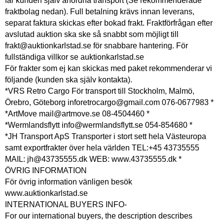
får kunden själv anordna transport (Se rekommenderade
fraktbolag nedan). Full betalning krävs innan leverans,
separat faktura skickas efter bokad frakt. Fraktförfrågan efter
avslutad auktion ska ske så snabbt som möjligt till
frakt@auktionkarlstad.se för snabbare hantering. För
fullständiga villkor se auktionkarlstad.se
För frakter som ej kan skickas med paket rekommenderar vi
följande (kunden ska själv kontakta).
*VRS Retro Cargo För transport till Stockholm, Malmö,
Örebro, Göteborg inforetrocargo@gmail.com 076-0677983 *
*ArtMove mail@artmove.se 08-4504460 *
*Wermlandsflytt info@wermlandsflytt.se 054-854680 *
*JH Transport ApS Transporter i stort sett hela Västeuropa
samt exportfrakter över hela världen TEL:+45 43735555
MAIL: jh@43735555.dk WEB: www.43735555.dk *
ÖVRIG INFORMATION
För övrig information vänligen besök
www.auktionkarlstad.se
INTERNATIONAL BUYERS INFO-
For our international buyers, the description describes