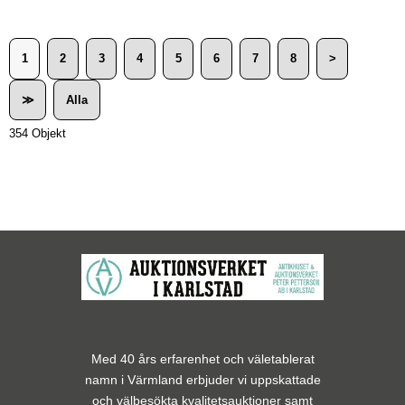
1
2
3
4
5
6
7
8
>
≫
Alla
354 Objekt
Med 40 års erfarenhet och väletablerat
namn i Värmland erbjuder vi uppskattade
och välbesökta kvalitetsauktioner samt